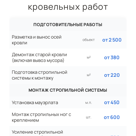
кровельных работ
ПОДГОТОВИТЕЛЬНЫЕ РАБОТЫ
Разметка и вынос осей
от 2 500
объект
кровли
Демонтаж старой кровли
от 380
м²
(включая вывоз мусора)
Подготовка стропильной
от 220
м²
системы к монтажу
МОНТАЖ СТРОПИЛЬНОЙ СИСТЕМЫ
от 450
Установка мауэрлата
м. п.
Монтаж стропильных ног с
от 600
шт.
креплением
Усиление стропильной