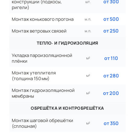
от 300
конструкции (подкосы,
шт.
ригели)
от 500
Монтаж конькового прогона
м. п.
от 250
Монтаж ветровых связей
м. п.
ТЕПЛО‑ И ГИДРОИЗОЛЯЦИЯ
Укладка пароизоляционной
от 110
м²
плёнки
Монтаж утеплителя
от 280
м²
(толщина 150 мм)
Монтаж гидроизоляционной
от 200
м²
мембраны
ОБРЕШЁТКА И КОНТРОБРЕШЁТКА
Монтаж шаговой обрешётки
от 350
м²
(сплошная)