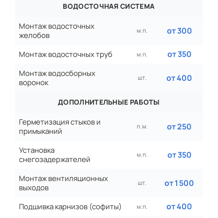
ВОДОСТОЧНАЯ СИСТЕМА
Монтаж водосточных
от 300
м. п.
желобов
от 350
Монтаж водосточных труб
м. п.
Монтаж водосборных
от 400
шт.
воронок
ДОПОЛНИТЕЛЬНЫЕ РАБОТЫ
Герметизация стыков и
от 250
п. м.
примыканий
Установка
от 350
м. п.
снегозадержателей
Монтаж вентиляционных
от 1 500
шт.
выходов
от 400
Подшивка карнизов (софиты)
м. п.