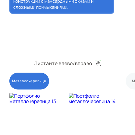
конструкций с мансардными окнами и
сложными примыканиями.
Листайте влево/вправо
Металлочерепица
М