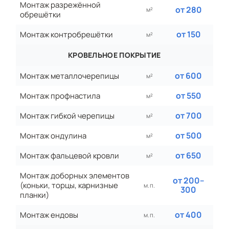
Монтаж разрежённой
от 280
м²
обрешётки
от 150
Монтаж контробрешётки
м²
КРОВЕЛЬНОЕ ПОКРЫТИЕ
от 600
Монтаж металлочерепицы
м²
от 550
Монтаж профнастила
м²
от 700
Монтаж гибкой черепицы
м²
от 500
Монтаж ондулина
м²
от 650
Монтаж фальцевой кровли
м²
Монтаж доборных элементов
от 200–
(коньки, торцы, карнизные
м. п.
300
планки)
от 400
Монтаж ендовы
м. п.